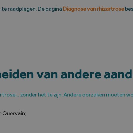
s te raadplegen. De pagina
Diagnose van rhizartrose
bes
heiden van andere aan
rose… zonder het te zijn. Andere oorzaken moeten wor
e Quervain;