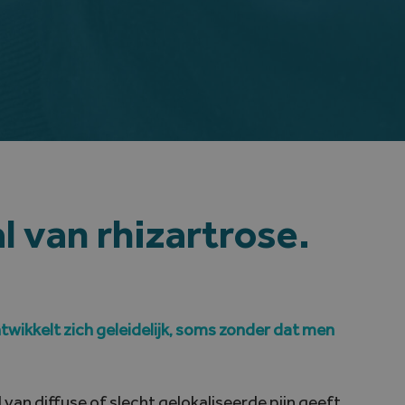
l van rhizartrose.
ntwikkelt zich geleidelijk, soms zonder dat men
van diffuse of slecht gelokaliseerde pijn geeft.