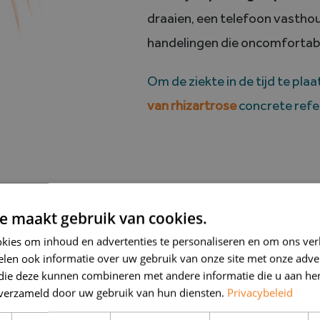
draaien, een telefoon vasth
handelingen die oncomfortabe
Om de ziekte in de tijd te pla
van rhizartrose
concrete refe
e maakt gebruik van cookies.
kies om inhoud en advertenties te personaliseren en om ons ver
oop van de tijd
len ook informatie over uw gebruik van onze site met onze adver
 die deze kunnen combineren met andere informatie die u aan hen
n verzameld door uw gebruik van hun diensten.
Privacybeleid
nwezig. Het evolueert vaak in
ontstekingsopstoten
, afg