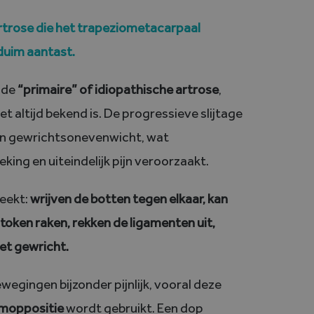
artrose die het trapeziometacarpaal
duim aantast.
mde
“primaire” of idiopathische artrose
,
 altijd bekend is. De progressieve slijtage
een gewrichtsonevenwicht, wat
ing en uiteindelijk pijn veroorzaakt.
eekt:
wrijven de botten tegen elkaar, kan
oken raken, rekken de ligamenten uit,
et gewricht.
egingen bijzonder pijnlijk, vooral deze
imoppositie
wordt gebruikt. Een dop