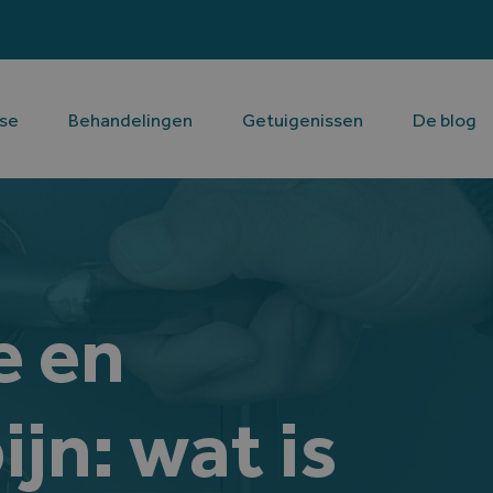
ose
Behandelingen
Getuigenissen
De blog
e en
jn: wat is