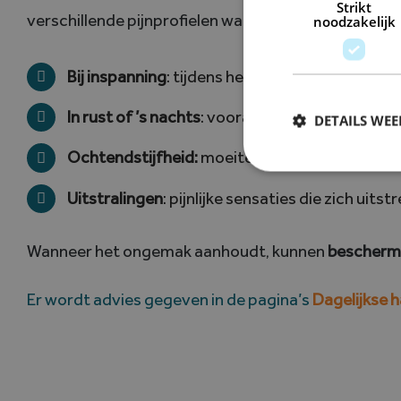
Strikt
verschillende pijnprofielen waarnemen:
noodzakelijk
Bij inspanning
: tijdens herhaald gebruik of ee
In rust of ’s nachts
: vooral in meer gevorderde
DETAILS WE
Ochtendstijfheid:
moeite om de duim te bewege
Uitstralingen
: pijnlijke sensaties die zich uit
Wanneer het ongemak aanhoudt, kunnen
bescherm
Er wordt advies gegeven in de pagina’s
Dagelijkse 