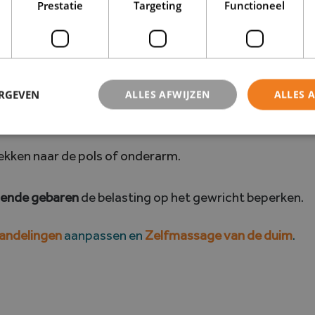
Prestatie
Targeting
Functioneel
n krachtige beweging.
 stadia.
ERGEVEN
ALLES AFWIJZEN
ALLES 
n bij het ontwaken, vaak tijdelijk (minder dan 30 minut
strekken naar de pols of onderarm.
ende gebaren
de belasting op het gewricht beperken.
handelingen
aanpassen en
Zelfmassage van de duim
.