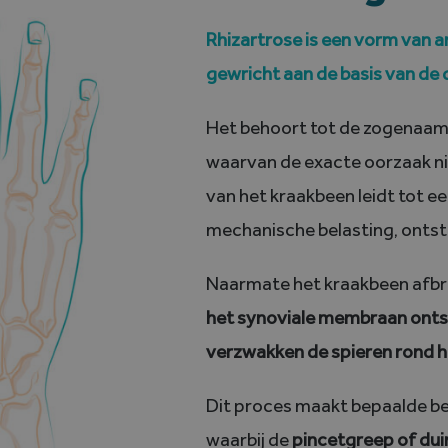
Rhizartrose is een vorm van 
gewricht aan de basis van de 
Het behoort tot de zogenaa
waarvan de exacte oorzaak niet
van het kraakbeen leidt tot 
mechanische belasting, ontstek
Naarmate het kraakbeen afbr
het synoviale membraan ontst
verzwakken de spieren rond h
Dit proces maakt bepaalde bew
waarbij de
pincetgreep of du