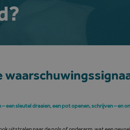
d?
te waarschuwingssignaa
 – een sleutel draaien, een pot openen, schrijven – en o
 ook uitstralen naar de pols of onderarm, wat een gevoel 