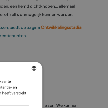
ouden, een hemd dichtknopen… allemaal
l of zelfs onmogelijk kunnen worden.
atsen, biedt de pagina
Ontwikkelingsstadia
rentiepunten.
keer te
DUTCH
tentie- en
FRENCH
 heeft verstrekt
ewisseld met rustigere fasen. We kunnen