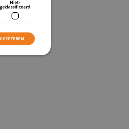
Niet-
geclassificeerd
ACCEPTEREN
en).