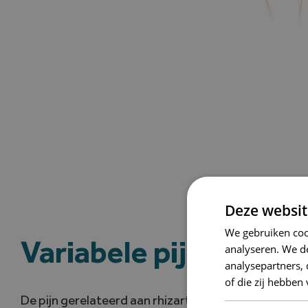
Deze websit
We gebruiken coo
Variabele pijn in de l
analyseren. We de
analysepartners,
of die zij hebbe
De pijn gerelateerd aan rhizartrose is niet altijd aa