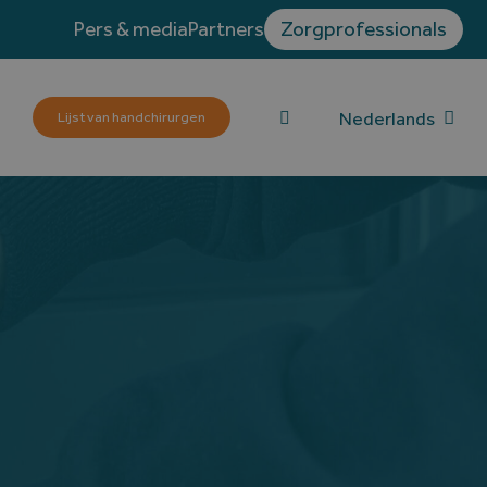
Pers & media
Partners
Zorgprofessionals
Nederlands
Lijst van handchirurgen