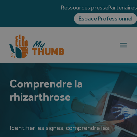
Skip
Ressources presse
Partenaire
to
Espace Professionnel
content
Togg
Navi
La rhizarthrose
Comprendre la
Traitements
rhizarthrose
Témoignages
Blog
Identifier les signes, comprendre les