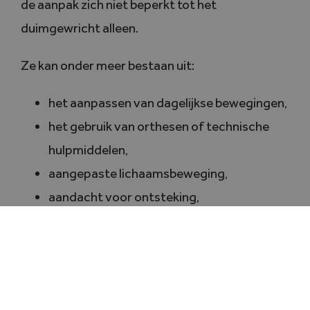
de aanpak zich niet beperkt tot het
duimgewricht alleen.
Ze kan onder meer bestaan uit:
het aanpassen van dagelijkse bewegingen,
het gebruik van orthesen of technische
hulpmiddelen,
aangepaste lichaamsbeweging,
aandacht voor ontsteking,
voedingsbegeleiding indien nodig,
en in sommige gevallen medische of
chirurgische opties.
Elke situatie is anders en vraagt om
een