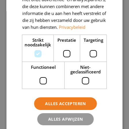
(knieën, heupen, enkels) is het verband tussen
die deze kunnen combineren met andere
overgewicht en artrose duidelijk aangetoond.
informatie die u aan hen heeft verstrekt of
die zij hebben verzameld door uw gebruik
Overgewicht leidt tot:
van hun diensten.
Privacybeleid
een toename van de mechanische
Strikt
Prestatie
Targeting
noodzakelijk
belasting,
een versnelde slijtage van het kraakbeen,
een hoger risico op pijn en functionele
Functioneel
Niet-
geclassificeerd
beperkingen.
Deze mechanische verklaring volstaat echter
niet om te begrijpen wat er gebeurt ter hoogte
ALLES ACCEPTEREN
van de handen en de duim.
ALLES AFWIJZEN
Waarom spreken we over