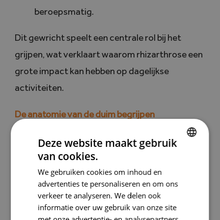
beroepsmatig.
Dit gewricht speelt een centrale rol bij het
grijpen, wat verklaart waarom rhizarthrose een
grote impact kan hebben op dagelijkse
activiteiten.
De anatomie van de duim begrijpen
Gewicht: een bekende factor
Deze website maakt gebruik
bij bepaalde vormen van
van cookies.
DUTCH
artrose
We gebruiken cookies om inhoud en
FRENCH
advertenties te personaliseren en om ons
verkeer te analyseren. We delen ook
Voor zogenoemde
dragende gewrichten
informatie over uw gebruik van onze site
met onze advertentie- en analysepartners,